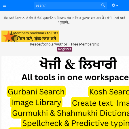
ਖੋਜ ਅਤੇ ਗਿਆਨ ਦੇ ਸੱਭ ਤੋ ਵੱਡੇ ਪ੍ਰਮਾਣਿਤ ਗਿਆਨ ਭੰਡਾਰ ਵਿਚ ਤੁਹਾਡਾ ਸਵਾਗਤ ਹੈ। ਖੋਜੋ, ਲਿਖੋ ਅਤੇ
ਪ੍ਰਚਾਰੋ...
Reader/Scholar/Author = Free Membership
Register